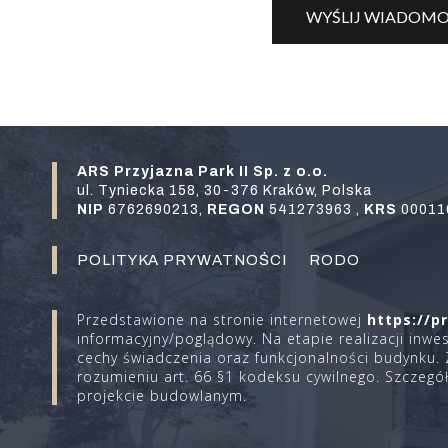
ARS Przyjazna Park II Sp. z o.o.
ul. Tyniecka 158, 30-376 Kraków, Polska
NIP
6762690213,
REGON
541273963 ,
KRS
00011
POLITYKA PRYWATNOŚCI
RODO
Przedstawione na stronie internetowej
https://p
informacyjny/poglądowy. Na etapie realizacji inw
cechy świadczenia oraz funkcjonalności budynku. 
rozumieniu art. 66 §1 kodeksu cywilnego. Szczeg
projekcie budowlanym.