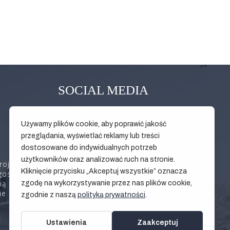
SOCIAL MEDIA
 projekty budynku mają charakter
agospodarowanie terenu. Zmianie nie ulegną istotne
ą oferty handlowej, w szczególności oferty w
cie informacyjnym, umowie deweloperskiej oraz