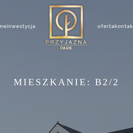
me
inwestycja
oferta
kontak
MIESZKANIE:
B2/2