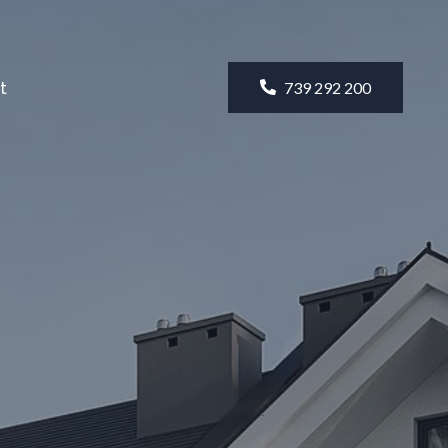
t
739 292 200