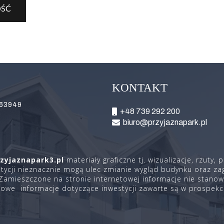
KONTAKT
63949
+48 739 292 200
biuro@przyjaznapark.pl
rzyjaznapark3.pl
materiały graficzne tj. wizualizacje, rzuty,
estycji nieznacznie mogą ulec zmianie wygląd budynku oraz z
Zamieszczone na stronie internetowej informacje nie stanowi
ółowe informacje dotyczące inwestycji zawarte są w prospek